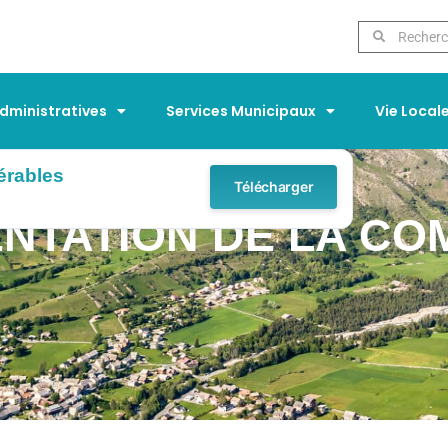
ministratives
Services Municipaux
Vie Local
érables
Télécharger
NTATION DE LA C