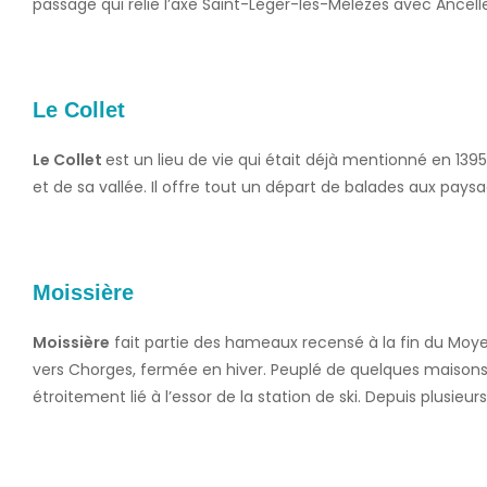
passage qui relie l’axe Saint-Léger-les-Mélèzes avec Ancell
Le Collet
Le Collet
est un lieu de vie qui était déjà mentionné en 13
et de sa vallée. Il offre tout un départ de balades aux paysa
Moissière
Moissière
fait partie des hameaux recensé à la fin du Mo
vers Chorges, fermée en hiver. Peuplé de quelques maisons, 
étroitement lié à l’essor de la station de ski. Depuis plusieu