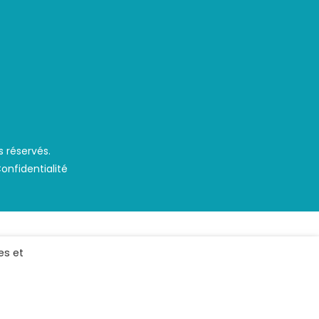
s réservés.
Confidentialité
es et