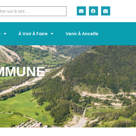
e
À Voir À Faire
Venir À Ancelle
OMMUNE