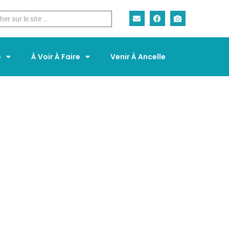
e
À Voir À Faire
Venir À Ancelle
IONS D’URBANISME