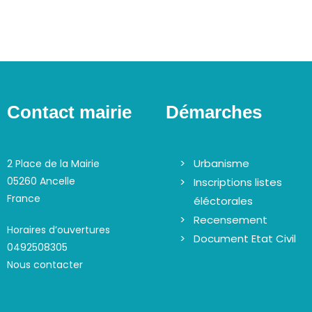
18:00
19:00
20:00
Contact mairie
Démarches
21:00
Urbanisme
2 Place de la Mairie
22:00
05260 Ancelle
Inscriptions listes
France
23:00
éléctorales
00:00
Recensement
Horaires d’ouvertures
Document Etat Civil
0492508305
Nous contacter