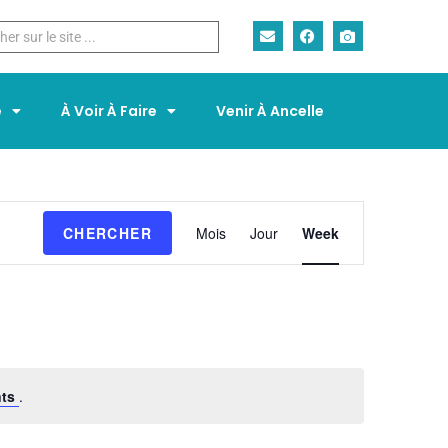
e
À Voir À Faire
Venir À Ancelle
N
CHERCHER
Mois
Jour
Week
a
v
i
g
a
t
i
nts
.
o
n