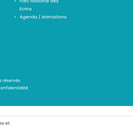
Parc National des
Ecrins
Agenda / Animations
s réservés.
Confidentialité
es et