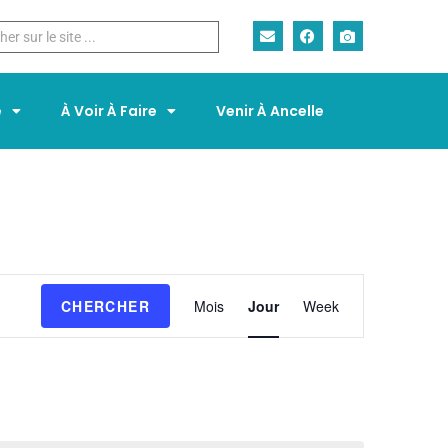
e
À Voir À Faire
Venir À Ancelle
N
CHERCHER
Mois
Jour
Week
a
v
i
g
a
t