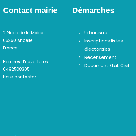
É
e
v
Contact mairie
Démarches
v
è
u
n
e
e
Urbanisme
2 Place de la Mairie
s
m
05260 Ancelle
Inscriptions listes
É
e
France
éléctorales
v
n
Recensement
t
è
Horaires d’ouvertures
Document Etat Civil
s
0492508305
n
p
Nous contacter
e
a
m
r
e
m
n
o
t
t
s
-
c