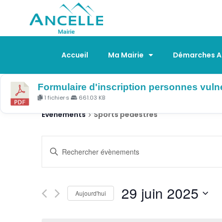
Accueil
Ma Mairie
Démarches Ad
SPORTS PÉDESTR
Formulaire d'inscription personnes vuln
1 fichier·s
661.03 KB
Évènements
Sports pédestres
R
S
e
a
c
i
h
s
29 juin 2025
Aujourd'hui
i
e
S
r
r
é