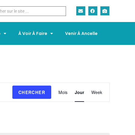
e
À Voir À Faire
Venir À Ancelle
N
CHERCHER
Mois
Jour
Week
a
v
i
g
a
t