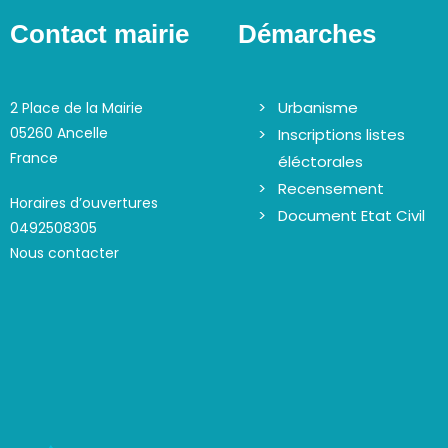
É
e
v
Contact mairie
Démarches
v
è
u
n
e
e
Urbanisme
2 Place de la Mairie
s
m
05260 Ancelle
Inscriptions listes
É
e
France
éléctorales
v
n
Recensement
t
è
Horaires d’ouvertures
Document Etat Civil
s
0492508305
n
p
Nous contacter
e
a
m
r
e
m
n
o
t
t
s
-
c