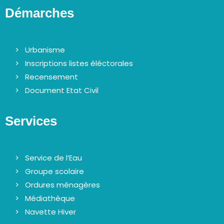
è
Démarches
n
e
m
Urbanisme
e
Inscriptions listes éléctorales
n
Recensement
t
Document Etat Civil
s
Services
Service de l’Eau
Groupe scolaire
Ordures ménagères
Médiathèque
Navette Hiver