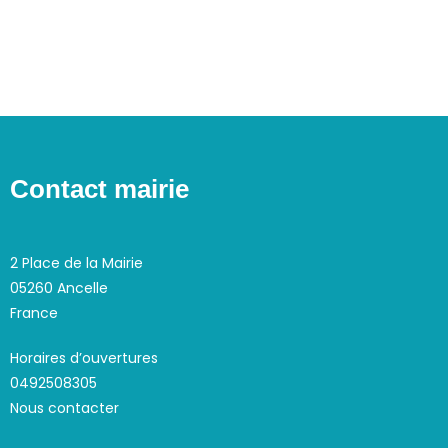
v
s
i
É
g
v
a
è
n
t
e
i
m
o
Contact mairie
e
n
n
d
t
e
2 Place de la Mairie
v
05260 Ancelle
u
France
e
Horaires d’ouvertures
s
0492508305
É
Nous contacter
v