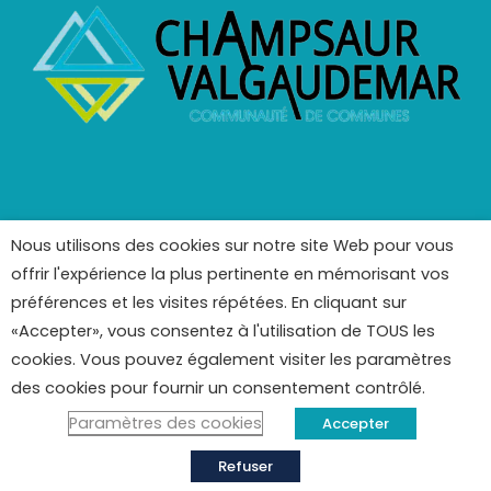
Nous utilisons des cookies sur notre site Web pour vous
offrir l'expérience la plus pertinente en mémorisant vos
préférences et les visites répétées. En cliquant sur
«Accepter», vous consentez à l'utilisation de TOUS les
cookies. Vous pouvez également visiter les paramètres
des cookies pour fournir un consentement contrôlé.
Copyright © 2022 – Mairie d’Ancelle Tous droits réservés.
Mentions légales
–
Crédits Photos
–
Politique de
Paramètres des cookies
Accepter
Confidentialité
Refuser
Développé par
L’Web – Elsa Gensul