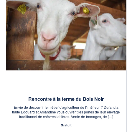
d
e
n
e
e
t
v
z
n
u
u
a
e
n
v
s
e
i
É
d
g
v
a
a
è
t
n
t
e
e
i
.
m
o
e
n
Rencontre à la ferme du Bois Noir
n
d
t
Envie de découvrir le métier d'agriculteur de l'intérieur ? Durant la
e
traite Edouard et Amandine vous ouvrent les portes de leur élevage
traditionnel de chèvres laitières. Vente de fromages, de […]
v
Gratuit
u