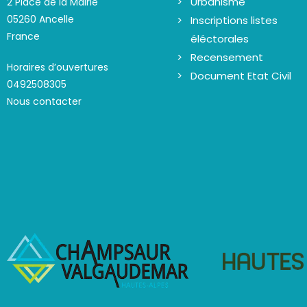
m
Urbanisme
2 Place de la Mairie
É
e
05260 Ancelle
Inscriptions listes
v
n
France
éléctorales
t
è
Recensement
Horaires d’ouvertures
s
n
Document Etat Civil
0492508305
p
e
Nous contacter
a
m
r
e
m
n
o
t
t
s
-
c
l
é
.