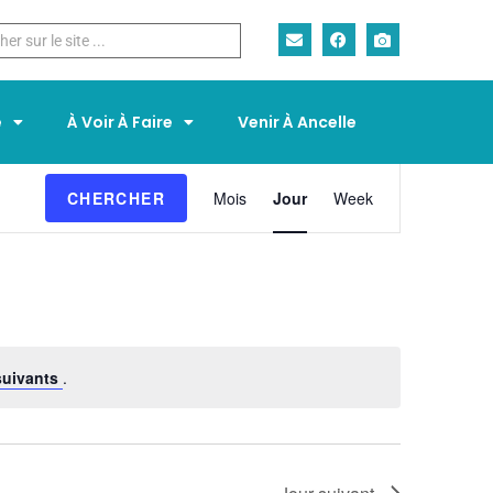
e
À Voir À Faire
Venir À Ancelle
N
CHERCHER
Mois
Jour
Week
a
v
i
g
a
t
i
suivants
.
o
n
d
e