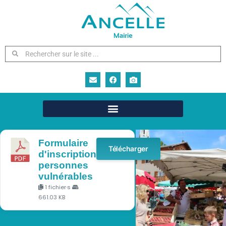
Marché
Manifestations commerciales
Formulaire
Télécharger
d'inscription
personnes
vulnérables
1 fichier·s
661.03 KB