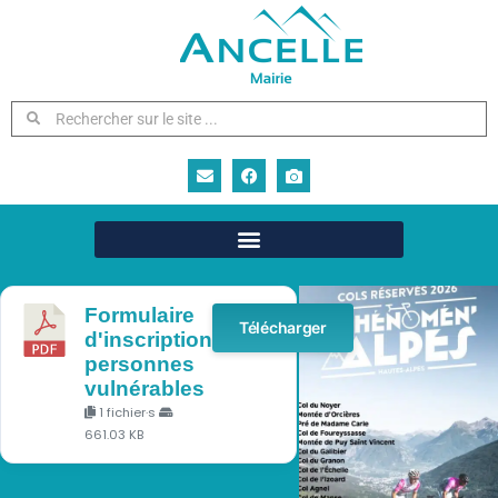
Cols réservés 2026 :
Col de Moissière
Sports
Formulaire
Télécharger
d'inscription
personnes
vulnérables
1 fichier·s
661.03 KB