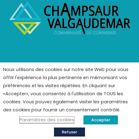
Nous utilisons des cookies sur notre site Web pour vous
offrir l'expérience la plus pertinente en mémorisant vos
préférences et les visites répétées. En cliquant sur
«Accepter», vous consentez à l'utilisation de TOUS les
cookies. Vous pouvez également visiter les paramètres
des cookies pour fournir un consentement contrôlé.
Copyright © 2022 – Mairie d’Ancelle Tous droits réservés.
Mentions légales
–
Crédits Photos
–
Politique de
Paramètres des cookies
Accepter
Confidentialité
Refuser
Développé par
L’Web – Elsa Gensul