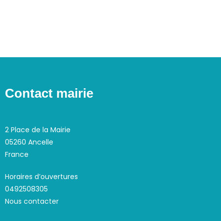
u
a
e
n
v
s
e
i
É
d
g
v
a
a
è
t
n
t
e
e
i
.
Contact mairie
m
o
e
n
n
2 Place de la Mairie
d
t
05260 Ancelle
e
France
v
u
Horaires d’ouvertures
e
0492508305
s
Nous contacter
É