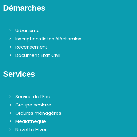
v
Démarches
è
n
e
Urbanisme
m
Inscriptions listes éléctorales
e
Recensement
Document Etat Civil
n
t
s
Services
Service de l’Eau
Groupe scolaire
Ordures ménagères
Médiathèque
Navette Hiver