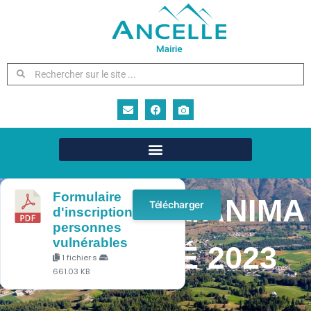
OFFRE D’EMPLOI
Formulaire
ANIMATEUR/ANIMA
Télécharger
d'inscription
personnes
vulnérables
TRICE ÉTÉ 2023
1 fichier·s
661.03 KB