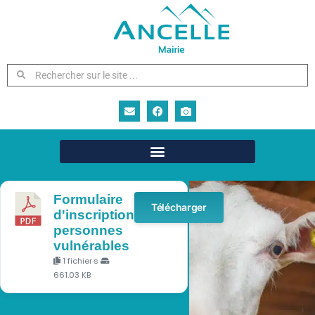
Rencontre à la ferme
du Bois Noir
Activités culturelles
Formulaire
Télécharger
d'inscription
personnes
vulnérables
1 fichier·s
661.03 KB