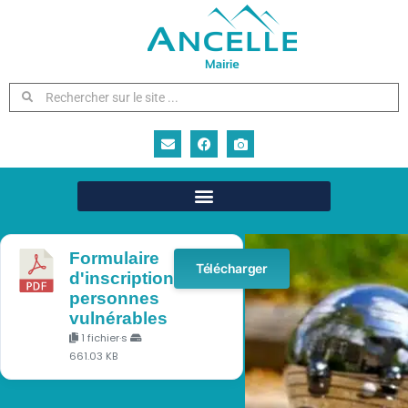
Concours de
pétanque
Formulaire
Télécharger
d'inscription
personnes
vulnérables
1 fichier·s
661.03 KB